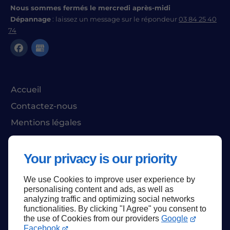
Nous sommes fermés le mercredi après-midi
Dépannage
: laissez un message sur le répondeur
03 84 25 40
74
Accueil
Contactez-nous
Mentions légales
Plan du site
Your privacy is our priority
We use Cookies to improve user experience by
Haut de page
personalising content and ads, as well as
analyzing traffic and optimizing social networks
functionalities. By clicking "I Agree" you consent to
the use of Cookies from our providers
Google
Facebook
.