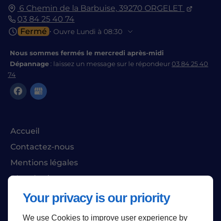
6 Chemin de la Barbuise,
39270
ORGELET
03 84 25 40 74
Fermé
⋅ Ouvre Lundi à 08:30
Nous sommes fermés le mercredi après-midi
Dépannage
: laissez un message sur le répondeur
03 84 25 40
74
Accueil
Contactez-nous
Mentions légales
Plan du site
Your privacy is our priority
We use Cookies to improve user experience by